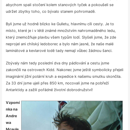
abychom spali stočení kolem stanových tyček a pokoušeli se
udržet zbytky toho, co bývalo stanem pohromadě.
Byli jsme už hodně blízko ke Gulletu, hlavnímu cíli cesty. Je to
místo, které je i v létě známé množstvím nahromaděného ledu,
který znemožňuje plavbu všem typům lodí. Slyšeli jsme, že zde
neprojel ani chilský ledoborec a bylo nám jasné, že naše malé
laminátové a kevlarové lodě tady nemají vůbec žádnou šanci.
Zbývaly nám tedy poslední dva dny pádlování a cestu jsme
zakončili na ostrovech Kidd. Nakonec jsme ještě symbolicky přejeli
imaginární jižní polární kruh a expedice k našemu smutku skončila.
Za 33 dní jsme ujeli přes 850 km, nocovali jsme na pobřeží
Antarktidy a zažili pořádné životní dobrodružství!
Vzpomí
nka na
Andre
wa
Mcaule