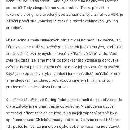
denní uplutou vzdálenost. Také byla šance na nějaký ten rokenroll
po cestě! Tedy alespoň jsme v to doufali. (Pozn. překl: ten
rokenroll, v originále uvedený pod záhadně znějící zkratkou R&R, je
ježdění podél skal „playing in rocks“ a nácvik eskimování „rolling
practise“.)
Přišlo jedno z mála slunečných rán a my si ho mohli skutečně užít.
Pádlovali jsme totiž společně s hejnem plejtváků malých, kteří pluli
podél krásně tvarovaných ledovců v křišťálově čisté vodě. Voda
byla tak čistá, že jsme mohli pozorovat tato vznešená obrovská
zvířata, která plavala kolem nás, přímo v jejich vlastním prostředí.
Když jsme opustili velryby, zahlédli jsme hnízdiště tučňáků, které
jsme sledovali, jak plavou pod vodou směrem k nám a přitom
prudce mění směr doleva i doprava.
K dalšímu tábořišti ve Spring Point jsme to měli docela blízko a do
kryté zátoky jsme přijeli časně odpoledne. V zátoce se ozýval
nekončící hřmot telících se ledovců a na její západní straně byla
opuštěná bouda Chilské armády. I přesto, že jsme nenašli žádné
lidi, potěšilo nás, že jsme po nějaké době nemuseli na noc stavět