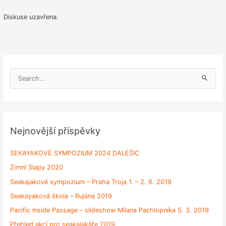
navigation
Diskuse uzavřena.
V
y
h
l
e
Nejnovější příspěvky
d
a
SEKAYAKOVÉ SYMPOZIUM 2024 DALEŠIC
t
Zimní Slapy 2020
p
Seakajakové sympozium – Praha Troja 1. – 2. 6. 2019
r
Seakayaková škola – Rujána 2019
o
Pacific Inside Passage – slideshow Milana Pachlopníka 5. 3. 2019
:
Přehled akcí pro seakajakáře 2019