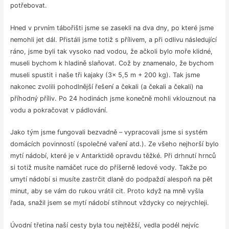
potřebovat.
Hned v prvním tábořišti jsme se zasekli na dva dny, po které jsme
nemohli jet dál. Přistáli jsme totiž s přílivem, a při odlivu následující
ráno, jsme byli tak vysoko nad vodou, že ačkoli bylo moře klidné,
museli bychom k hladině slaňovat. Což by znamenalo, že bychom
museli spustit i naše tři kajaky (3x 5,5 m + 200 kg). Tak jsme
nakonec zvolili pohodlnější řešení a čekali (a čekali a čekali) na
příhodný příliv. Po 24 hodinách jsme konečně mohli vklouznout na
vodu a pokračovat v pádlování.
Jako tým jsme fungovali bezvadně – vypracovali jsme si systém
domácích povinností (společné vaření atd.). Ze všeho nejhorší bylo
mytí nádobí, které je v Antarktidě opravdu těžké. Při drhnutí hrnců
si totiž musíte namáčet ruce do příšerně ledové vody. Takže po
umytí nádobí si musíte zastrčit dlaně do podpaždí alespoň na pět
minut, aby se vám do rukou vrátil cit. Proto když na mně vyšla
řada, snažil jsem se mytí nádobí stihnout vždycky co nejrychleji.
Úvodní třetina naší cesty byla tou nejtěžší, vedla podél nejvíc