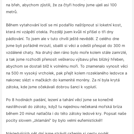
na břeh, abychom zjistili, že za čtyři hodiny jsme ujeli asi 100
metrů.
Během vytahování lodí se mi podařilo naštípnout si loketní kost,
která mi vzápětí otekla. Později jsem kvůli ní přišel o tři dny
pádlování. To jsem ale v tuto chvíli ještě nevěděl. Z celého dne
jsme byli pořádně mrzutí, sbalili si věci a odešli přespat do 300 m
vzdálené chaty. Na druhý den ráno bylo moře kolem stále zamrzlé,
a tak jsme rozhodli přenosit veškerou výbavu přes blízký hřeben,
abychom se dostali blíž k volnému moři. To znamenalo vynosit věci
na 500 m vysoký vrcholek, pak přejít kolem rozeklaného ledovce a
nakonec slézt v mačkách do kamenité morény. Za ní byla krytá
zátoka, kde jsme očekávali dobrou šanci k vyplutí.
Po 8 hodinách padání, lezení a tahání věcí jsme se konečně
nastěhovali do zátoky, když tu najednou nečekaná mořská bríza
během 20 minut natlačila i do této zátoky ledové kry. Popsat naše
pocity slovem „zklamání“ by bylo velmi eufemistické!!
Následujících pět dní jsme strávili ražením si cesty podél