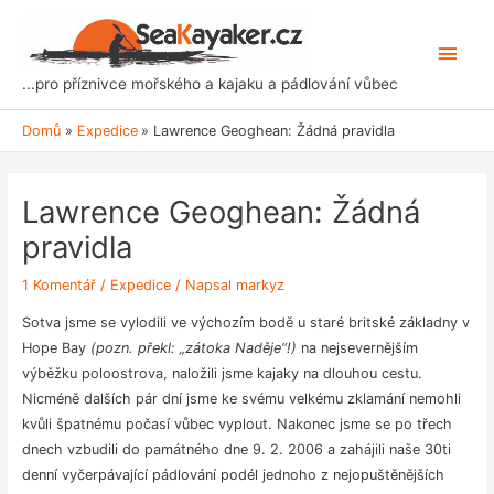
Přeskočit
na
Hlavn
obsah
...pro příznivce mořského a kajaku a pádlování vůbec
men
Domů
Expedice
Lawrence Geoghean: Žádná pravidla
Lawrence Geoghean: Žádná
pravidla
1 Komentář
/
Expedice
/ Napsal
markyz
Sotva jsme se vylodili ve výchozím bodě u staré britské základny v
Hope Bay
(pozn. překl: „zátoka Naděje“!)
na nejsevernějším
výběžku poloostrova, naložili jsme kajaky na dlouhou cestu.
Nicméně dalších pár dní jsme ke svému velkému zklamání nemohli
kvůli špatnému počasí vůbec vyplout. Nakonec jsme se po třech
dnech vzbudili do památného dne 9. 2. 2006 a zahájili naše 30ti
denní vyčerpávající pádlování podél jednoho z nejopuštěnějších