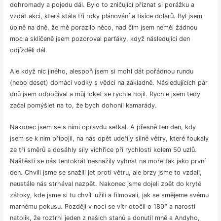
dohromady a pojedu dál. Bylo to zničující přiznat si porážku a
vzdát akci, která stála tři roky plánování a tisíce dolarů. Byl jsem
úplně na dně, že mě porazilo něco, nad čím jsem neměl žádnou
moc a sklíčeně jsem pozoroval parťáky, když následující den
odjížděli dál.
Ale když nic jiného, alespoň jsem si mohl dát pořádnou rundu
(nebo deset) domácí vodky s vědci na základně. Následujících pár
dnů jsem odpočíval a můj loket se rychle hojil. Rychle jsem tedy
začal pomýšlet na to, že bych dohonil kamarády.
Nakonec jsem se s nimi opravdu setkal. A přesně ten den, kdy
jsem se k nim připojil, na nás opět udeřily silné větry, které foukaly
ze tří směrů a dosáhly síly vichřice při rychlosti kolem 50 uzlů.
Naštěstí se nás tentokrát nesnažily vyhnat na moře tak jako první
den. Chvíli jsme se snažili jet proti větru, ale brzy jsme to vzdali,
neustále nás strhával nazpět. Nakonec jsme dojeli zpět do kryté
zátoky, kde jsme si tu chvíli užili a filmovali, jak se smějeme svému
marnému pokusu. Později v noci se vítr otočil o 180° a narostl
natolik, že roztrhl jeden z našich stanů a donutil mně a Andyho,