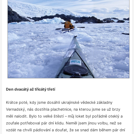
Den dvacátý až třicátý třetí
Krátce poté, kdy jsme dosáhli ukrajinské vědecké základny
Vernadský, nás dostihla plachetnice, na kterou jsme se už brzy
měli nalodit. Bylo to velké štěstí – můj loket byl pořádně oteklý a
zoufale potřeboval pár dní klidu. Neměl jsem jinou volbu, než se
vzdát na chvíli pádlování a doufat, že se snad dám během pár dní