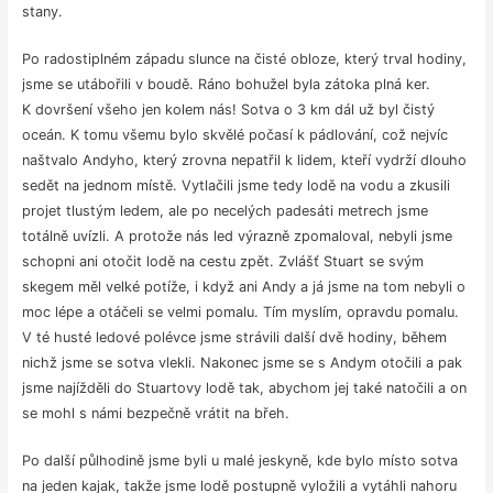
stany.
Po radostiplném západu slunce na čisté obloze, který trval hodiny,
jsme se utábořili v boudě. Ráno bohužel byla zátoka plná ker.
K dovršení všeho jen kolem nás! Sotva o 3 km dál už byl čistý
oceán. K tomu všemu bylo skvělé počasí k pádlování, což nejvíc
naštvalo Andyho, který zrovna nepatřil k lidem, kteří vydrží dlouho
sedět na jednom místě. Vytlačili jsme tedy lodě na vodu a zkusili
projet tlustým ledem, ale po necelých padesáti metrech jsme
totálně uvízli. A protože nás led výrazně zpomaloval, nebyli jsme
schopni ani otočit lodě na cestu zpět. Zvlášť Stuart se svým
skegem měl velké potíže, i když ani Andy a já jsme na tom nebyli o
moc lépe a otáčeli se velmi pomalu. Tím myslím, opravdu pomalu.
V té husté ledové polévce jsme strávili další dvě hodiny, během
nichž jsme se sotva vlekli. Nakonec jsme se s Andym otočili a pak
jsme najížděli do Stuartovy lodě tak, abychom jej také natočili a on
se mohl s námi bezpečně vrátit na břeh.
Po další půlhodině jsme byli u malé jeskyně, kde bylo místo sotva
na jeden kajak, takže jsme lodě postupně vyložili a vytáhli nahoru