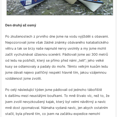
Den druhý až osmý
Po zkušenostech z prvního dne jsme na vodu vyjížděli s obavami.
Nepozorovali jsme však žádné známky obávaného katabatického
větru a tak se brzy naše napnuté nervy uvolnily a my jsme mohli
začít vychutnávat úžasnou scenérii. Pádlovali jsme asi 300 metrů
od ledu na pobřeží, který se přímo před námi „telil“; jeho velké
kusy se odlamovaly a padaly do moře. Těmto velkým kusům ledu
jsme dávali najevo patřičný respekt hlavně tím, jakou vzájemnou
vzdálenost jsme zvolili.
Po celý následující týden jsme pádlovali od jednoho tábořiště
k dalšímu mezi neustálými bouřkami. To mně štvalo víc, než to, že
jsem zvolil nevyzkoušený kajak, který byl velmi návětrný a navíc
mně dost zpomaloval. Námaha vydaná navíc, jen abych ostatním
stačil, byla přesně tím, co jsem na začátku expedice nemohl