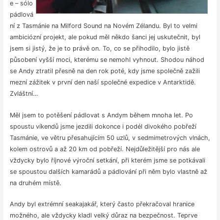
e – sólo
pádlová
ní z Tasmánie na Milford Sound na Novém Zélandu. Byl to velmi
ambiciózní projekt, ale pokud měl někdo šanci jej uskutečnit, byl
jsem si jistý, že je to právě on. To, co se přihodilo, bylo jistě
působení vyšší moci, kterému se nemohl vyhnout. Shodou náhod
se Andy ztratil přesně na den rok poté, kdy jsme společně zažili
mezní zážitek v první den naší společné expedice v Antarktidě.
Zvláštní…
Měl jsem to potěšení pádlovat s Andym během mnoha let. Po
spoustu víkendů jsme jezdili dokonce i podél divokého pobřeží
Tasmánie, ve větru přesahujícím 50 uzlů, v sedmimetrových vlnách,
kolem ostrovů a až 20 km od pobřeží. Nejdůležitější pro nás ale
vždycky bylo říjnové výroční setkání, při kterém jsme se potkávali
se spoustou dalších kamarádů a pádlování při něm bylo vlastně až
na druhém místě.
Andy byl extrémní seakajakář, který často překračoval hranice
možného, ale vždycky kladl velký důraz na bezpečnost. Teprve