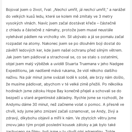
Bojoval jsem o život, řval: „
Nechci umřít, já nechci umřít
,“ a narážel
do velkých kusů ledu, které se kolem mě zmítaly ve 3 metry
vysokých vlnách. Navíc jsem začal dostávat křeče – částečně
z chladu a částečně z námahy, protože jsem musel neustále
vylehávat pádlem na vrcholky vln. Sil ubývalo a já se pomalu začal
rozpadat na atomy. Nakonec jsem se po dlouhém boji dostal do
závětří ledových ker, kde jsem našel ochranu před silným větrem.
Jak jsem tam pádloval a strachoval se, co se stalo s ostatními,
objel jsem malý výběžek a uviděl Stuarta Truemana v jeho Nadgee
Expeditionu, jak nadšeně mává rukama, že vidí někoho dalšího
naživu. Na pár minut jsme svázali lodě k sobě, ale brzy nám došlo,
že musíme pádlovat, abychom v té velké zimě přežili. Po několika
hodinách jsme zátoku Hope Bay konečně přejeli a schovali se do
bezpečí u staré argentinské základny. Rychle jsme se rozhodli, že
Andymu dáme 30 minut, než začneme volat o pomoc. A přesně ve
chvíli, kdy jsme jeho zmizení začali oznamovat, se Andy, živý a
zdravý, díkybohu objevil a mířil k nám. Ve zbytcích větru jsme
znovu jako tým projeli poslední kousek zátoky a jak bylo také
zachyceno na filmu, byli jsme v tu chvíli plni adrenalinu. Tohle