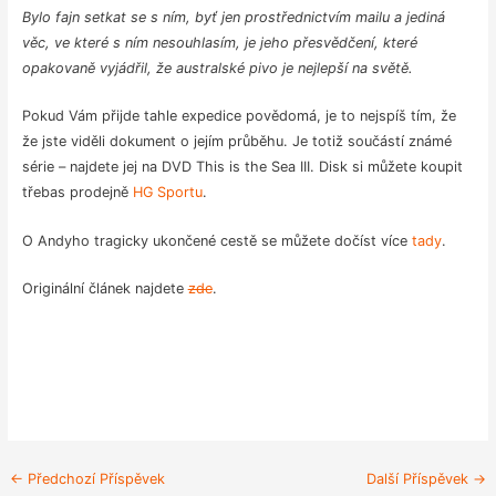
Bylo fajn setkat se s ním, byť jen prostřednictvím mailu a jediná
věc, ve které s ním nesouhlasím, je jeho přesvědčení, které
opakovaně vyjádřil, že australské pivo je nejlepší na světě.
Pokud Vám přijde tahle expedice povědomá, je to nejspíš tím, že
že jste viděli dokument o jejím průběhu. Je totiž součástí známé
série – najdete jej na DVD This is the Sea III. Disk si můžete koupit
třebas prodejně
HG Sportu
.
O Andyho tragicky ukončené cestě se můžete dočíst více
tady
.
Originální článek najdete
zde
.
Post
←
Předchozí Příspěvek
Další Příspěvek
→