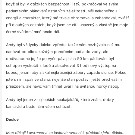
když si byl v otázkách bezpečnosti jistý, pokračoval ve svém
pedantském plánování ostatních záležitostí. Měl nekonečnou
energii a charakter, který mě trvale ohromoval a zahanboval, zvlášť
při dlouhých cestách, když jsem se cítil unavený a vlastně jen moje
černé svědomí mně hnalo dál.
Andy byl vždycky daleko vpředu, takže vám nezbývalo než mu
nadávat od plic s každým ponořením pádla do vody, ale
obdivuhodné je, že po vyčerpávajících 50 km pádlování byl
schopen vyskočit z lodě a absolvovat 3 hodinový výstup na
kopec, jenom aby získal nejkrásnější záběry západu slunce. Pokud
jste s ním spali ve stanu, nejenže stan postavil ještě před vaším
příjezdem, ale navíc vám (mně) uvařil na uvítanou horký nápoj.
Andy byl jeden z nejlepších seakajakářů, které znám, dobrý
kamarád a bude nám všem scházet.
Doslov
Moc děkuji Lawrencovi za laskavé svolení k překladu jeho článku.