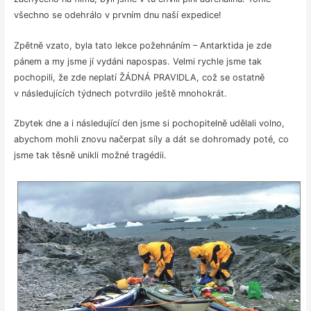
všechno se odehrálo v prvním dnu naší expedice!
Zpětně vzato, byla tato lekce požehnáním – Antarktida je zde
pánem a my jsme jí vydáni napospas. Velmi rychle jsme tak
pochopili, že zde neplatí ŽÁDNÁ PRAVIDLA, což se ostatně
v následujících týdnech potvrdilo ještě mnohokrát.
Zbytek dne a i následující den jsme si pochopitelně udělali volno,
abychom mohli znovu načerpat síly a dát se dohromady poté, co
jsme tak těsně unikli možné tragédii.