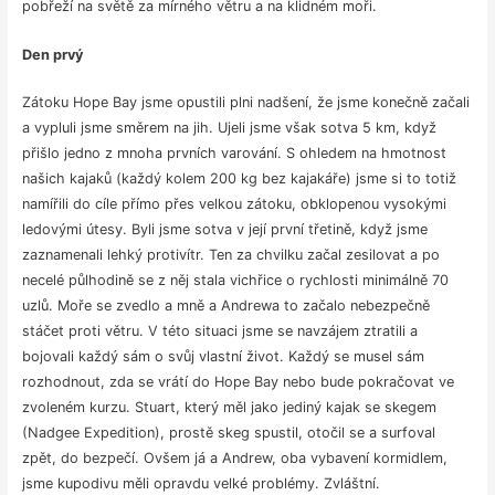
pobřeží na světě za mírného větru a na klidném moři.
Den prvý
Zátoku Hope Bay jsme opustili plni nadšení, že jsme konečně začali
a vypluli jsme směrem na jih. Ujeli jsme však sotva 5 km, když
přišlo jedno z mnoha prvních varování. S ohledem na hmotnost
našich kajaků (každý kolem 200 kg bez kajakáře) jsme si to totiž
namířili do cíle přímo přes velkou zátoku, obklopenou vysokými
ledovými útesy. Byli jsme sotva v její první třetině, když jsme
zaznamenali lehký protivítr. Ten za chvilku začal zesilovat a po
necelé půlhodině se z něj stala vichřice o rychlosti minimálně 70
uzlů. Moře se zvedlo a mně a Andrewa to začalo nebezpečně
stáčet proti větru. V této situaci jsme se navzájem ztratili a
bojovali každý sám o svůj vlastní život. Každý se musel sám
rozhodnout, zda se vrátí do Hope Bay nebo bude pokračovat ve
zvoleném kurzu. Stuart, který měl jako jediný kajak se skegem
(Nadgee Expedition), prostě skeg spustil, otočil se a surfoval
zpět, do bezpečí. Ovšem já a Andrew, oba vybavení kormidlem,
jsme kupodivu měli opravdu velké problémy. Zvláštní.