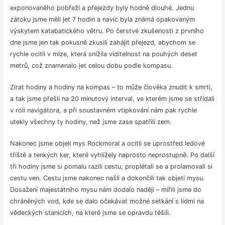
exponovaného pobřeží a přejezdy byly hodně dlouhé. Jednu
zátoku jsme měli jet 7 hodin a navíc byla známá opakovaným
výskytem katabatického větru. Po čerstvé zkušenosti z prvního
dne jsme jen tak pokusně zkusili zahájit přejezd, abychom se
rychle ocitli v mlze, která snížila viditelnost na pouhých deset
metrů, což znamenalo jet celou dobu podle kompasu.
Zírat hodiny a hodiny na kompas – to může člověka znudit k smrti,
a tak jsme přešli na 20 minutový interval, ve kterém jsme se střídali
v roli navigátora, a při soustavném vtipkování nám pak rychle
utekly všechny ty hodiny, než jsme zase spatřili zem.
Nakonec jsme objeli mys Rockmoral a ocitli se uprostřed ledové
tříště a tenkých ker, které vyhlížely naprosto neprostupně. Po další
tři hodiny jsme si pomalu razili cestu, proplétali se a prolamovali si
cestu ven. Cestu jsme nakonec našli a dokončili tak objetí mysu.
Dosažení majestátního mysu nám dodalo naději – mířili jsme do
chráněných vod, kde se dalo očekávat možné setkání s lidmi na
vědeckých stanicích, na které jsme se opravdu těšili.