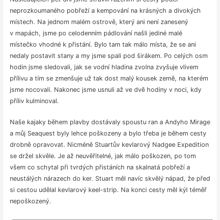
neprozkoumaného pobřeží a kempování na krásných a divokých
místech. Na jednom malém ostrově, který ani není zanesený
v mapách, jsme po celodenním pádlování našli jediné malé
místečko vhodné k přistání. Bylo tam tak málo místa, že se ani
nedaly postavit stany a my jsme spali pod širákem. Po celých osm
hodin jsme sledovali, jak se vodní hladina zvolna zvyšuje vlivem
přílivu a tím se zmenšuje už tak dost malý kousek země, na kterém
jsme nocovali. Nakonec jsme usnuli až ve dvě hodiny v noci, kdy
příliv kulminoval.
Naše kajaky během plavby dostávaly spoustu ran a Andyho Mirage
a můj Seaquest byly lehce poškozeny a bylo třeba je během cesty
drobně opravovat. Nicméně Stuartův kevlarový Nadgee Expedition
se držel skvěle. Je až neuvěřitelné, jak málo poškozen, po tom
všem co schytal při tvrdých přistáních na skalnatá pobřeží a
neustálých nárazech do ker. Stuart měl navíc skvělý nápad, že před
si cestou udělal kevlarový keel-strip. Na konci cesty měl kýl téměř
nepoškozený.