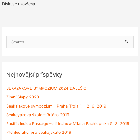
Diskuse uzavřena.
V
y
h
l
e
Nejnovější příspěvky
d
a
SEKAYAKOVÉ SYMPOZIUM 2024 DALEŠIC
t
Zimní Slapy 2020
p
Seakajakové sympozium – Praha Troja 1. – 2. 6. 2019
r
Seakayaková škola – Rujána 2019
o
Pacific Inside Passage – slideshow Milana Pachlopníka 5. 3. 2019
:
Přehled akcí pro seakajakáře 2019