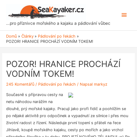
Přeskočit
na
Hlavn
obsah
...pro příznivce mořského a kajaku a pádlování vůbec
men
Domů
Články
Pádlování po řekách
POZOR! HRANICE PROCHÁZÍ VODNÍM TOKEM!
POZOR! HRANICE PROCHÁZÍ
VODNÍM TOKEM!
245 Komentářů
/
Pádlování po řekách
/ Napsal
markyz
Současně s přípravou cesty na
netu náhodou narážím na
dlouhé, prý mořské kajaky. Pracuji jako profi řidič a poohlížím se
po nějaké aktivitě pro odpočinek a vypadnutí ze silnice i přes mou
životní radost z řízení. Následuje první topení s přáteli na řece
Jihlavě, koupě mořského kajaku, cesty po mořích a jako vrchol
přírodního člověka v tu dobu, PROJETÍ NOVÉHO ZÉLANDU! :o) Po