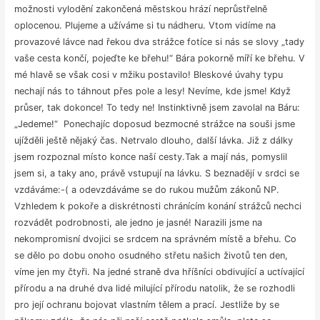
možnosti vylodění zakončená městskou hrází neprůstřelně
oplocenou. Plujeme a užíváme si tu nádheru. Vtom vidíme na
provazové lávce nad řekou dva strážce fotíce si nás se slovy „tady
vaše cesta končí, pojeďte ke břehu!“ Bára pokorně míří ke břehu. V
mé hlavě se však cosi v mžiku postavilo! Bleskové úvahy typu
nechají nás to táhnout přes pole a lesy! Nevíme, kde jsme! Když
průser, tak dokonce! To tedy ne! Instinktivně jsem zavolal na Báru:
„Jedeme!“ Ponechajíc doposud bezmocné strážce na souši jsme
ujížděli ještě nějaký čas. Netrvalo dlouho, další lávka. Již z dálky
jsem rozpoznal místo konce naší cesty.Tak a mají nás, pomyslil
jsem si, a taky ano, právě vstupují na lávku. S beznadějí v srdci se
vzdáváme:-( a odevzdáváme se do rukou mužům zákonů NP.
Vzhledem k pokoře a diskrétnosti chránícím konání strážců nechci
rozvádět podrobnosti, ale jedno je jasné! Narazili jsme na
nekompromisní dvojici se srdcem na správném místě a břehu. Co
se dělo po dobu onoho osudného střetu našich životů ten den,
víme jen my čtyři. Na jedné straně dva hříšníci obdivující a uctívající
přírodu a na druhé dva lidé milující přírodu natolik, že se rozhodli
pro její ochranu bojovat vlastním tělem a prací. Jestliže by se