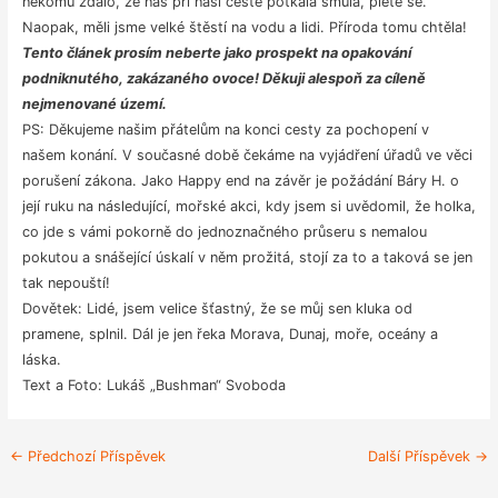
někomu zdálo, že nás při naší cestě potkala smůla, plete se.
Naopak, měli jsme velké štěstí na vodu a lidi. Příroda tomu chtěla!
Tento článek prosím neberte jako prospekt na opakování
podniknutého, zakázaného ovoce! Děkuji alespoň za cíleně
nejmenované území.
PS: Děkujeme našim přátelům na konci cesty za pochopení v
našem konání. V současné době čekáme na vyjádření úřadů ve věci
porušení zákona. Jako Happy end na závěr je požádání Báry H. o
její ruku na následující, mořské akci, kdy jsem si uvědomil, že holka,
co jde s vámi pokorně do jednoznačného průseru s nemalou
pokutou a snášející úskalí v něm prožitá, stojí za to a taková se jen
tak nepouští!
Dovětek: Lidé, jsem velice šťastný, že se můj sen kluka od
pramene, splnil. Dál je jen řeka Morava, Dunaj, moře, oceány a
láska.
Text a Foto: Lukáš „Bushman“ Svoboda
Post
←
Předchozí Příspěvek
Další Příspěvek
→
navigation