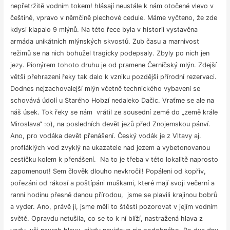
nepřetržitě vodním tokem! hlásají neustále k nám otočené vlevo v
češtině, vpravo v němčině plechové cedule. Máme vyčteno, že zde
kdysi klapalo 9 mlýnů. Na této řece byla v historii vystavěna
armáda unikátních mlýnských skvostů. Zub času a marnivost
režimů se na nich bohužel tragicky podepsaly. Zbyly po nich jen
jezy. Pionýrem tohoto druhu je od pramene Černíčský mlýn. Zdejší
větší přehrazení řeky tak dalo k vzniku pozdější přírodní rezervaci.
Dodnes nejzachovalejší mlýn včetně technického vybavení se
schovává údolí u Starého Hobzí nedaleko Dačic. Vraťme se ale na
náš úsek. Tok řeky se nám vrátil ze sousední země do „země krále
Miroslava“ :o), na posledních devět jezů před Znojemskou pánví.
Ano, pro vodáka devět přenášení. Český vodák je z Vltavy aj.
profláklých vod zvyklý na ukazatele nad jezem a vybetonovanou
cestičku kolem k přenášení. Na to je třeba v této lokalitě naprosto
zapomenout! Sem člověk dlouho nevkročil! Popáleni od kopřiv,
pořezáni od rákosí a poštípáni muškami, které mají svoji večerní a
ranní hodinu přesně danou přírodou, jsme se plavili krajinou bobrů
a vyder. Ano, právě ji, jsme měli to štěstí pozorovat v jejím vodním
světě. Opravdu netušila, co se to k ní blíží, nastražená hlava z