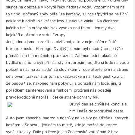
vody, uši navrch hlavy, nikdy nevidouc nic podobného. Po dva dny
slunce na obloze a v korytě řeky nadstav vody. Vzpomínám si na
to ticho, občasný zpěv peřejí za kameny, slunce třpytící se na říční,
neklidné hladině. Na krásné lesy šustící ve vánku. Na členitost
lučního bejlí a vrásy skalisek vysoko nad řekou. Jen my dva
kajakáři a příroda v srdci Evropy!
Jen jednou jsme narazili na civilizaci, a to v nejmenším městě
hornorakouska, Hardegu. Dvojitý jez nám byl osudný co se týče
přenášení a tím možného prozrazení! Zatímco jedni rakušané
bydlící u náhonu byli při nás stylem „prosím, pojďte si lodě na vodu
položit u nás na zahradě“ se slovníkem v ruce otevřeném na straně
se slovem „zákaz“ a přitom s ukazováčkem na rtech gestikulující,
že budou tiše, nakonec nám pokynuli a odrazili nám lodě, jiní, ti
pořádkem zainteresovaní a funkcemi prožraní nás později
pravděpodobně naprášili české straně ochrany NP.
Druhý den se chýlil ke konci a s
ním i naše dobrodružná cesta.
Auto jsem zanechal nadrzo s nosníky na kajaky na střeše u starých
kasáren v Šobesu, jediném to místě, kde je možné do kopce
vynést kajaky. Dále po řece je jen Znojemská vodní nádrž bez