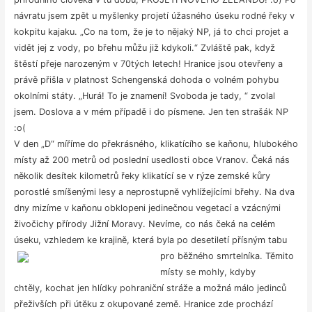
návratu jsem zpět u myšlenky projetí úžasného úseku rodné řeky v
kokpitu kajaku. „Co na tom, že je to nějaký NP, já to chci projet a
vidět jej z vody, po břehu můžu již kdykoli.“ Zvláště pak, když
štěstí přeje narozeným v 70tých letech! Hranice jsou otevřeny a
právě přišla v platnost Schengenská dohoda o volném pohybu
okolními státy. „Hurá! To je znamení! Svoboda je tady, “ zvolal
jsem. Doslova a v mém případě i do písmene. Jen ten strašák NP
:o(
V den „D“ míříme do překrásného, klikatícího se kaňonu, hlubokého
místy až 200 metrů od poslední usedlosti obce Vranov. Čeká nás
několik desítek kilometrů řeky klikatící se v rýze zemské kůry
porostlé smíšenými lesy a neprostupně vyhlížejícími břehy. Na dva
dny mizíme v kaňonu obklopeni jedinečnou vegetací a vzácnými
živočichy přírody Jižní Moravy. Nevíme, co nás čeká na celém
úseku, vzhledem ke krajině, která byla po desetiletí přísným tabu
pro běžného smrtelníka.
Těmito
místy se mohly, kdyby
chtěly, kochat jen hlídky pohraniční stráže a možná málo jedinců
přeživších při útěku z okupované země. Hranice zde prochází